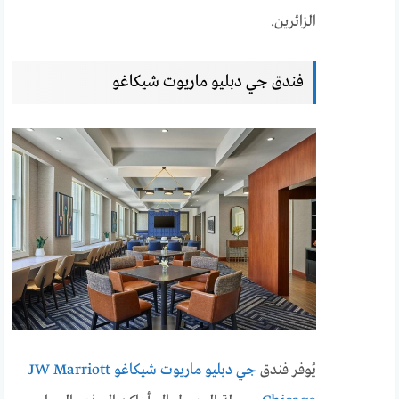
الزائرين.
فندق جي دبليو ماريوت شيكاغو
يُوفر فندق
جي دبليو ماريوت شيكاغو JW Marriott