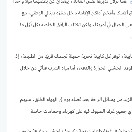
ج
هما نُزلان تديرها نفس العائلة، يبعدان عن بعضهما ميلًا واحدًا
ق ألاسكا وأفخم أماكن الإقامة داخل متنزه دينالي الوطني، مع
لى الجبال في أمريكا، ولكن تختلف المرافق الخاصة بكل نُزل ما
ون نُزل كامب دينالي من 18 كابينة، توفر كل كابينة تجربة جميلة تجعلك قريبًا من الطبيعة، إذ
الموقد الخشبي الحرارة والدفء، أما مياه الشرب فتأتي من خلال
مزيد من وسائل الراحة بعد قضاء يوم في الهواء الطلق، عليهم
توي جميع غرف الضيوف فيه على كهرباء وحمامات خاصة.
ية محلية في غرفة طعام مريحة مكسوة بالخشب، وغرفة جلوس