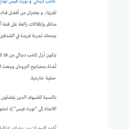
كامب دينالي
و
نورث فيس لود
تقريبًا، و يعتبران من أفضل فناد
مناظر وإطلالات رائعة على قمة أع
يمنحك تجربة فريدة في الفندقين.
يتك
تُضاءُ بمصابيح البروبان ويبعث 
حنفية خارجية.
بالنسبة للضيوف الذين يفضلون ال
الاتجاه إلى “نورث فيس” إذ تح
تُقدم الوجبات من مصادر غذائ