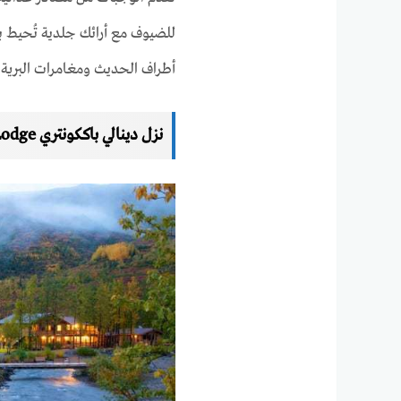
للضيوف مع أرائك جلدية تُحيط ب
أطراف الحديث ومغامرات البرية 
نزل دينالي باككونتري Denali Backcountry Lodge