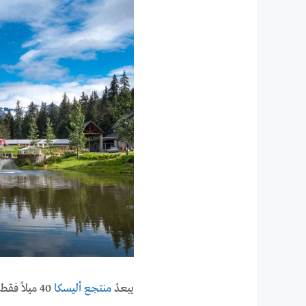
يبعدُ
منتجع أليسكا
40 ميلاً ف