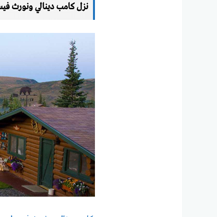
نزل كامب دينالي ونورث فيس لودج  North Face Lodge