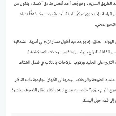
ة الطريق السريع، وهو يُعد أحد أفضل فنادق ألاسكا، يتكون من
الراحة، إذ يحوي مركزًا للياقة البدنية، ومسبحًا مُدفًّأ بمياه
ومنتجع صحي.
 الهواء الطلق، إذ يوجد فيه أطول مسار تزلج في أمريكا الشمالية
من التضاريس القابلة للتزلج، يرتب الموظفون الرحلات الاستكشافية
 التزلج على الجليد وركوب الزلاجات بالكلاب في فصل الشتاء.
لماء الطبيعة والرحلات البحرية في الأنهار الجليدية ذات المناظر
الخلاّبة في الصيف، كما يملك المنتجع “ترام جوّي” خاص به يتسع لـ 60 راكبًا، لنقل الضيوف مباشرة