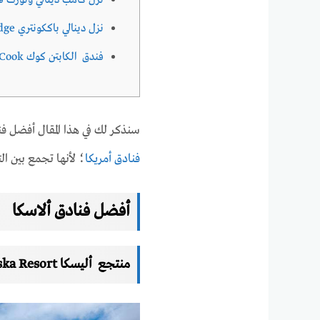
نزل كامب دينالي ونورث فيس لودج rth Face Lodge
نزل دينالي باككونتري Denali Backcountry Lodge
فندق الكابتن كوك The Hotel Captain Cook
سنذكر لك في هذا المقال أفضل فن
فنادق أمريكا
؛ لأنها تجمع بين ال
أفضل فنادق ألاسكا
منتجع أليسكا Alyeska Resort