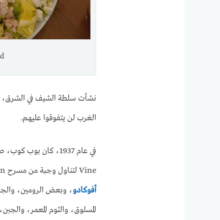
salad
نشأت سلطة الشيف في الشرق، لك
الغرب لن يتفوقوا عليهم.
Vine لتناول وجبة من مسرح Grauman عندما وضع سلطة مع ما وجده في الثلاجة: رأس خس،
أفوكادو
، وبعض الرومين، والجر
المسلوق، والثوم المعمر، والجب