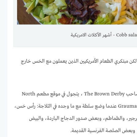
Cobb  – أشهر الأكلات الامريكية
ن مبتكري الطعام الأمريكيين الذين يعملون مع الخس خارج
في عام 1937، كان بوب كوب، صاحب The Brown Derby ، يتجول في موقع مطعم North
جير، والطماطم، وبعض صدور الدجاج الباردة، والبيض
ن، وبعض الصلصة الفرنسية القديمة.