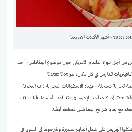
Tater t – أشهر الأكلات الامريكية
كن من أجل تنوع الطعام الأمريكي حول موضوع البطاطس، أحد
لامة تجارية مسجلة – فهذه الأسطوانات التجارية ذات التجزئة
البنيّة هي بالفعل ملكية لشركة Ore-Ida. إذا كنت أحد الإخوة Grigg الذين أسسوا Ore-Ida ،
تفعله مع بقايا شرائح البطاطس المقطعة أيضًا.
شكلوا الهريس على شكل أصابع صغيرة وطرحوها في السوق في