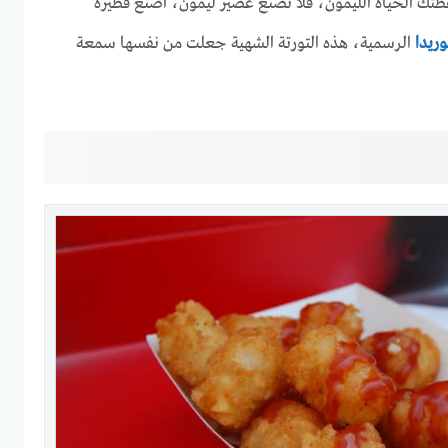
 أعطتك الحياة الليمون، فلا تصنع عصير ليمون، اصنع فطيرة
وريدا
الرسمية، هذه التورتة الشهية جعلت من نفسها سمعة