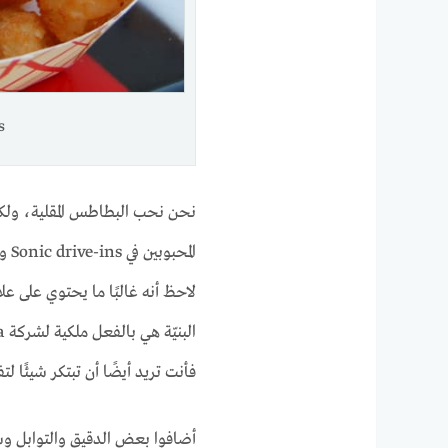
ots
نحن نحب البطاطس المقلية، ول
المحبوبين في Sonic drive-ins وكافيتريات المدارس في كل مكان، هو Tater Tot.
لاحظ أنه غالبًا ما يحتوي على ع
فأنت تريد أيضًا أن تبتكر شيئًا ل
أضافوا بعض الدقيق والتوابل و