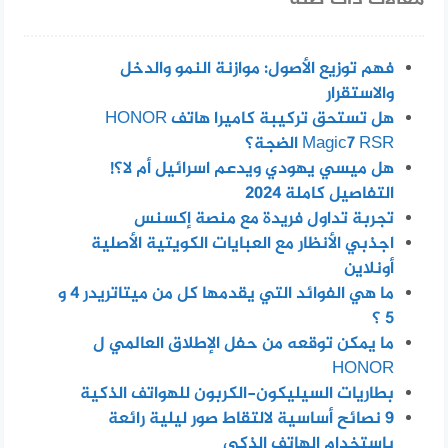
فهم توزيع الأصول: موازنة النمو والدخل
والاستقرار
هل تستحق تركيبة كاميرا هاتف HONOR
Magic7 RSR الضجة؟
هل ميسي يهودي ويدعم اسرائيل أم لا؟!
التفاصيل كاملة 2024
تجربة تداول فريدة مع منصة إكسنس
اجذبي الأنظار مع العبايات الكويتية الأصلية
أونلاين
ما هي الفوائد التي يقدمها كل من ميتاتريدر 4 و
5 ؟
ما يمكن توقعه من حفل الإطلاق العالمي ل
HONOR
بطاريات السيليكون-الكربون للهواتف الذكية
٩ نصائح أساسية لالتقاط صور ليلية رائعة
باستخدام الهاتف الذكي