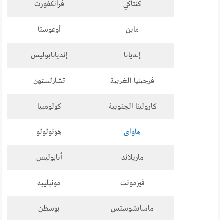
كنتاكي
فرانكفورت
ماين
أوغوستا
إنديانا
إنديانابوليس
فرجينيا الغربية
تشارلستون
كارولينا الجنوبية
كولومبيا
هاواي
هونولولو
ماريلاند
أنابوليس
فيرمونت
مونبلييه
ماساتشوستس
بوسطن