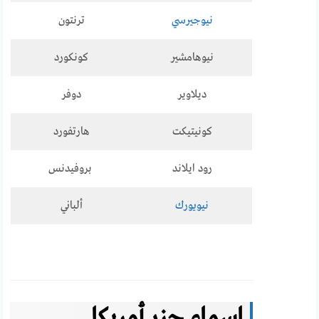
نيوجيرسي
ترنتون
نيوهامشير
كونكورد
ديلاوير
دوفر
كونيتيكت
هارتفورد
رود ايلاند
بروفيدنس
نيويورك
ألباني
اسماء جزر أمريكا