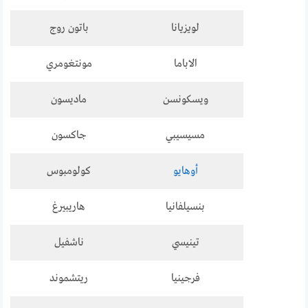
لويزيانا
باتون روج
الاباما
مونتغومري
ويسكونسن
ماديسون
مسيسيبي
جاكسون
أوهايو
كولومبوس
بنسيلفانيا
هاريبيرغ
تينيسي
ناشفيل
فرجينيا
ريتشموند