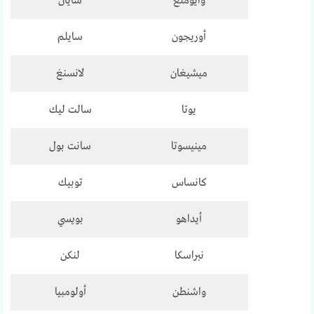
وايومنغ
شايان
أوريجون
سايلم
ميشيغان
لانسنغ
يوتا
سالت ليك
مينيسوتا
سانت بول
كانساس
توبيك
أيداهو
بويسي
نبراسكا
لنكن
واشنطن
أولومبيا