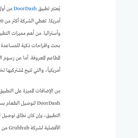
يُعتبَر تطبيق
DoorDash
من أولى
وأستراليا. من أهم مميزات التطبي
بحث واقراحات ذكية للمساعدة في
أمريكياً، والتي تتيح لمشتركيها
DoorDash لتوصيل الط
التطبيق، وإن كان نطاق توصيل ا
الأفضلية لشركة Grubhub من حيث تغطيتها لمختلف أنحاء الولايات المتحدة الأمريكية.