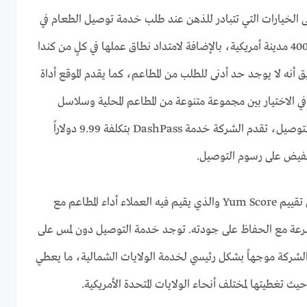
 الخيارات التي تتبادر للذهن عند طلب خدمة توصيل الطعام في
أمريكا. تغطي الشركة أكثر من 4000 مدينة أمريكية، بالإضافة لامتداد نطاق عملها في كلٍ من كندا
ق أنه لا يوجد حد أدنى للطلب من المطاعم، كما يقدم الموقع أداة
 الاختيار بين مجموعة متنوعة من المطاعم المحلية وسلاسل
المطاعم المعروفة. أما عن رسوم التوصيل، تقدم الشركة خدمة DashPass بتكلفة 9.99 دولاراً
 تخفيض على رسوم التوصيل.
من الإضافات المميزة على التطبيق تقييم Yum Score والذي يقيم فيه العملاء أداء المطاعم مع
عام بسرعة مع الحفاظ على جودته. توجد خدمة التوصيل دون لمس على
لشركة موجهاً بشكل رئيسي لخدمة الولايات الشمالية، ما يعطي