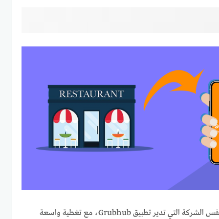
من قِبَل نفس الشركة التي تدير تطبيق Grubhub، مع تغطية واسعة