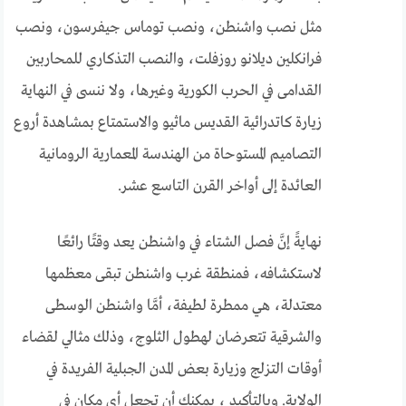
مثل نصب واشنطن، ونصب توماس جيفرسون، ونصب
فرانكلين ديلانو روزفلت، والنصب التذكاري للمحاربين
القدامى في الحرب الكورية وغيرها،
ولا ننسى في النهاية
زيارة كاتدرائية القديس ماثيو والاستمتاع بمشاهدة أروع
التصاميم المستوحاة من الهندسة المعمارية الرومانية
العائدة إلى أواخر القرن التاسع عشر.
نهايةً إنَّ فصل الشتاء في واشنطن يعد وقتًا رائعًا
لاستكشافه، فمنطقة غرب واشنطن تبقى معظمها
معتدلة، هي ممطرة لطيفة، أمَّا واشنطن الوسطى
والشرقية تتعرضان لهطول الثلوج، وذلك مثالي لقضاء
أوقات التزلج وزيارة بعض المدن الجبلية الفريدة في
الولاية. وبالتأكيد ، يمكنك أن تجعل أي مكان في